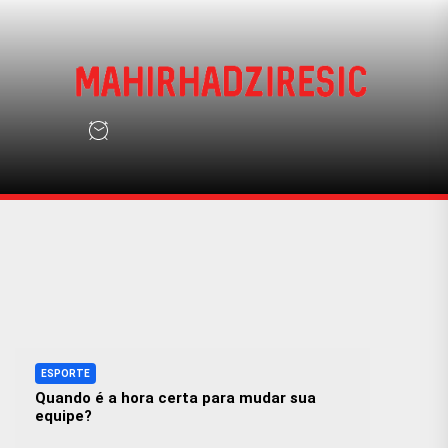
Skip
to
the
mah
content
mahirhadziresic
ESPORTE
Quando é a hora certa para mudar sua
equipe?