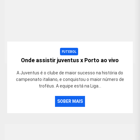
FUTEBOL
Onde assistir juventus x Porto ao vivo
A Juventus é o clube de maior sucesso na história do
campeonato italiano, e conquistou o maior número de
troféus. A equipe está na Liga...
SOBER MAIS