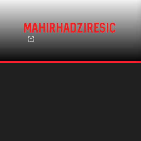
Skip
to
the
mah
content
mahirhadziresic