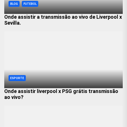
BLOG
FUTEBOL
Onde assistir a transmissão ao vivo de Liverpool x
Sevilla.
ESPORTE
Onde assistir liverpool x PSG grátis transmissão
ao vivo?