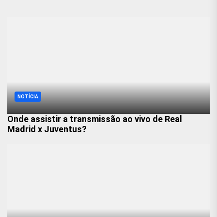
NOTÍCIA
Onde assistir a transmissão ao vivo de Real
Madrid x Juventus?