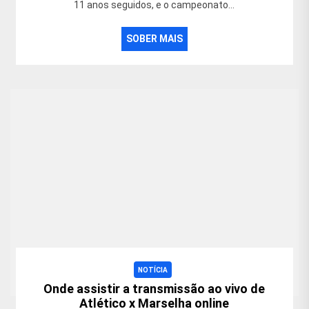
11 anos seguidos, e o campeonato...
SOBER MAIS
NOTÍCIA
Onde assistir a transmissão ao vivo de
Atlético x Marselha online