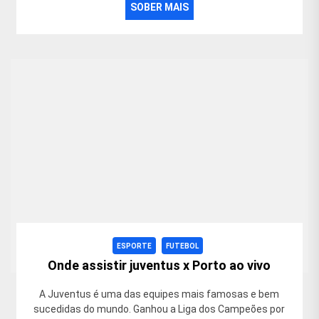
SOBER MAIS
ESPORTE
FUTEBOL
Onde assistir juventus x Porto ao vivo
A Juventus é uma das equipes mais famosas e bem
sucedidas do mundo. Ganhou a Liga dos Campeões por