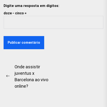
Digite uma resposta em dígitos:
doze − cinco =
Navegação
Onde assistir
juventus x
de
Previous
Barcelona ao vivo
artigos
post:
online?