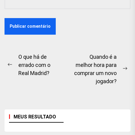
Navegação
O que há de
Quando é a
errado com o
melhor hora para
de
Previous
Ne
Real Madrid?
comprar um novo
artigos
post:
pos
jogador?
MEUS RESULTADO