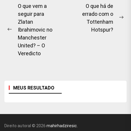
Navegação
O que vem a
O que há de
seguir para
errado com o
de
Ne
Zlatan
Tottenham
artigos
pos
Ibrahimovic no
Hotspur?
Previous
Manchester
post:
United? – O
Veredicto
MEUS RESULTADO
Direito autoral © 2026
mahirhadziresic.