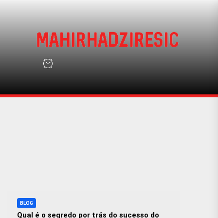
Skip
to
the
mah
content
mahirhadziresic
BLOG
Qual é o segredo por trás do sucesso do